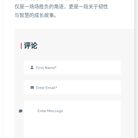
仅是一场场胜负的角逐，更是一段关于韧性
与智慧的成长故事。
评论