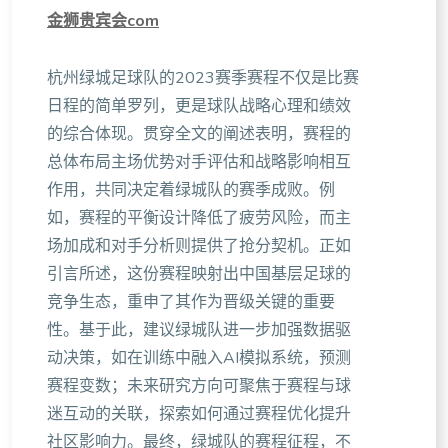
金狮贵宾会com
杭州绿城足球队的2023赛季赛程不仅是比赛
日程的简单罗列，更是球队战略心理和绩效
的综合体现。贯穿全文的阐述表明，赛程的
总体布局主场优势对手评估和战略影响相互
作用，共同决定着绿城队的赛季成败。例
如，赛程的平衡设计降低了疲劳风险，而主
场加成和对手分析则提供了抢分契机。正如
引言所述，这份赛程映射出中国基层足球的
竞争生态，重申了其作为晋级关键的重要
性。基于此，建议绿城队进一步加强数据驱
动决策，如在训练中融入AI模拟系统，预测
赛程变数；未来研究方向可聚焦于赛程与球
迷互动的关联，探索如何通过赛程优化提升
社区影响力。最终，绿城队的赛程征程，不