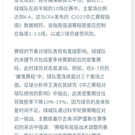
准化规划，旨在确保联赛公平性。据统计，
绿城队在前半程的10场比赛中，主客场比例
达到6:4，这与CFA发布的《2023中乙赛程指
南》数据相符，该指南强调赛程密度应控制
在每周1-1.5场，以减少球员疲劳风险。
赛程的节奏对球队表现有直接影响。绿城队
的关键节点包括夏季休赛期前后的密集赛
段，此时球员状态易波动。例如，在6-7月的
“魔鬼赛程”中，球队需连续面对三个客场之
旅。足球分析师王涛在其研究《中乙赛程对
球队绩效的影响》中指出，此类密集期往往
导致胜率下降10%-15%，因为球员的身体恢
复时间不足。绿城队通过科学轮换策略应对
这一挑战，主教练塞尔吉奥·冈萨雷斯在赛季
初的采访中强调：“赛程布局是战术调整的基