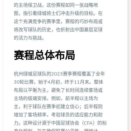
的主场保卫战，这份赛程如同一张战略地
图，指引着绿城将士们冲击升级的目标。在
这个充满竞争的赛季里，赛程的巧妙布局或
将改写球队的历史，也折射出中国基层足球
的活力与挑战。
赛程总体布局
杭州绿城足球队的2023赛季赛程覆盖了全年
30轮比赛，始于4月初，终于11月末。整体
布局以平衡为主，避免了长时间连续客场或
主场的极端安排。例如，前半程以主场为
主，利于球队在赛季初建立信心；后半程则
增加了客场频率，考验球员的适应能力和耐
力。这种设计源于中国足球协会（CFA）的标