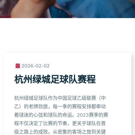
2026-02-02
杭州绿城足球队赛程
杭州绿城足球队作为中国足球乙级联赛（中
乙）的老牌劲旅，每一季的赛程安排都牵动
着球迷的心弦和球队的命运。2023赛季的赛
程不仅决定了比赛的节奏，更关乎球队在晋
级之路上的成败。从密集的客场之旅到关键