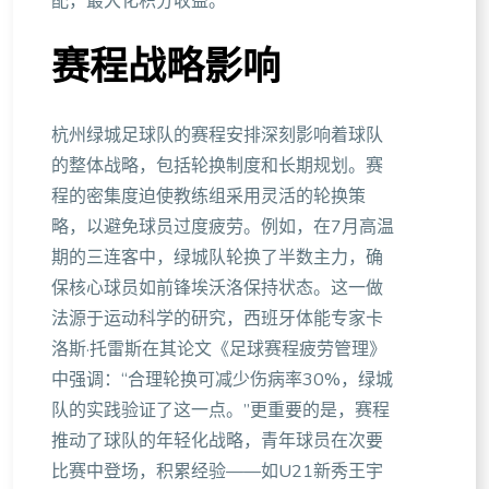
配，最大化积分收益。
赛程战略影响
杭州绿城足球队的赛程安排深刻影响着球队
的整体战略，包括轮换制度和长期规划。赛
程的密集度迫使教练组采用灵活的轮换策
略，以避免球员过度疲劳。例如，在7月高温
期的三连客中，绿城队轮换了半数主力，确
保核心球员如前锋埃沃洛保持状态。这一做
法源于运动科学的研究，西班牙体能专家卡
洛斯·托雷斯在其论文《足球赛程疲劳管理》
中强调：“合理轮换可减少伤病率30%，绿城
队的实践验证了这一点。”更重要的是，赛程
推动了球队的年轻化战略，青年球员在次要
比赛中登场，积累经验——如U21新秀王宇