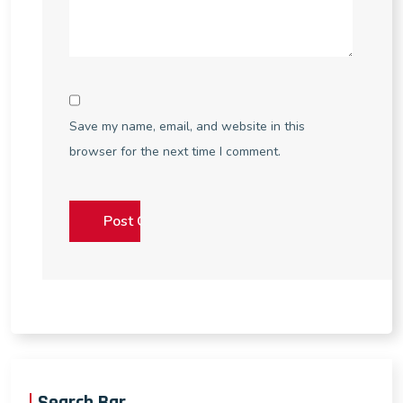
Save my name, email, and website in this
browser for the next time I comment.