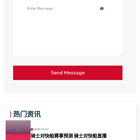
热门资讯
2026-03-07
骑士对快船赛事预测 骑士对快船直播