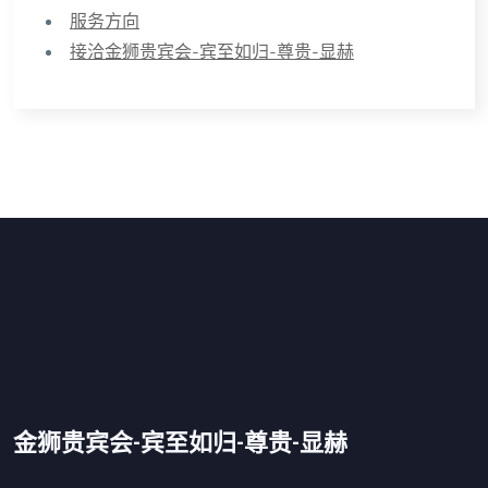
服务方向
接洽金狮贵宾会-宾至如归-尊贵-显赫
金狮贵宾会-宾至如归-尊贵-显赫