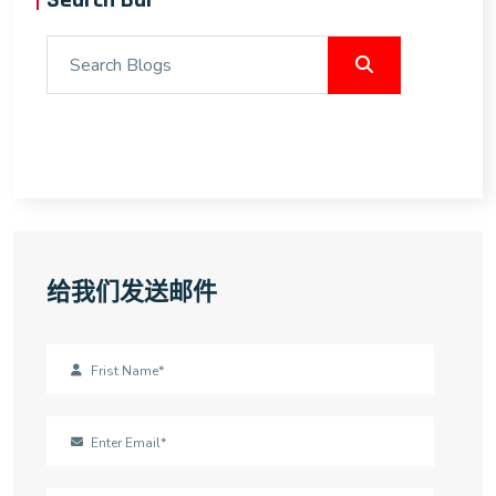
Search Bar
给我们发送邮件