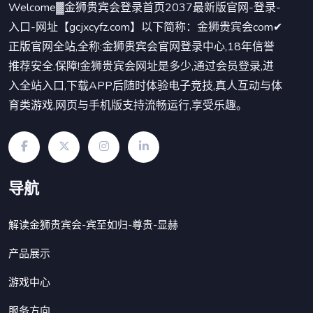
Welcome▓金狮贵宾会登录首页2037最新版官网-登录-
入口-网址【gcjxcyfz.com】以下简称：金狮贵宾会com✔
正版官网全站,全称:金狮贵宾会官网登录中心,18年信誉
推荐安全.保障!金狮贵宾会网址是多少,通过会员登录,进
入全站入口,下载APP后随时体验电子竞技,真人互动与体
育类游戏,网页与手机版支持流畅运行,享受乐趣。
导航
解读金狮贵宾会-宾至如归-尊贵-显赫
产品展示
游戏中心
服务方向