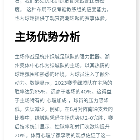
石，我们必须优化训练周期来匹配比赛密
度。”这种布局不仅考验教练组的应变能力，
也为球迷提供了观赏高潮迭起的赛事体验。
主场优势分析
主场作战是杭州绿城足球队的强力武器。湖
州奥体中心作为绿城队的主场，以其热情的
球迷氛围和熟悉的环境，为球员注入了额外
动力。数据显示，2023赛季绿城队在主场的
胜率达到65%，远高于客场的40%。这得益
于主场特有的“心理加成”，球员的压力感降
低，失误减少。例如，在5月对阵南通支云的
比赛中，绿城队凭借主场优势以2-0完胜，赛
后技术统计显示，控球率和射门次数均提升
20%。体育心理学家李明的观点佐证了这一