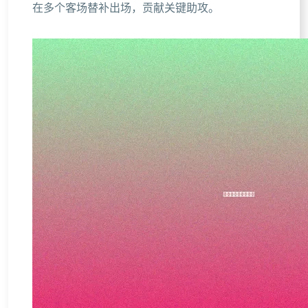
在多个客场替补出场，贡献关键助攻。