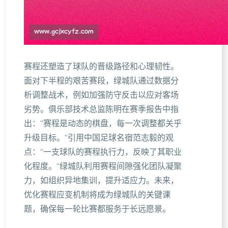
赛程还塑造了球队的晋级路径和心理韧性。
面对下半程的艰苦赛段，绿城队通过数据分
析调整战术，例如加强防守反击以应对客场
劣势。俱乐部技术总监陈明在赛季报告中指
出：“赛程是动态的棋盘，每一次调整都关乎
升级目标。”引用中国足球名宿范志毅的观
点：“一支球队的赛程执行力，反映了其职业
化程度。”绿城队利用赛程间隙强化团队凝聚
力，如组织异地集训，提升适应力。未来，
优化赛程应变机制将成为绿城队的关键课
题，确保每一轮比赛都服务于长远愿景。